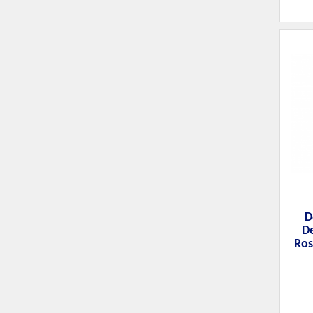
D
De
Ros