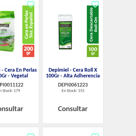
 - Cera En Perlas
Depimiel - Cera Roll X
0Gr - Vegetal
100Gr - Alta Adherencia
PI0011122
DEPI0061223
n Stock: 179
En Stock: 155
onsultar
Consultar