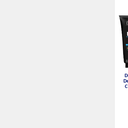
D
De
C