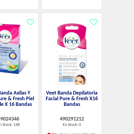
Banda Axilas Y
Veet Banda Depilatoria
ure & Fresh Piel
Facial Pure & Fresh X16
le X 16 Bandas
Bandas
49024346
490291212
n Stock: 148
En Stock: 0