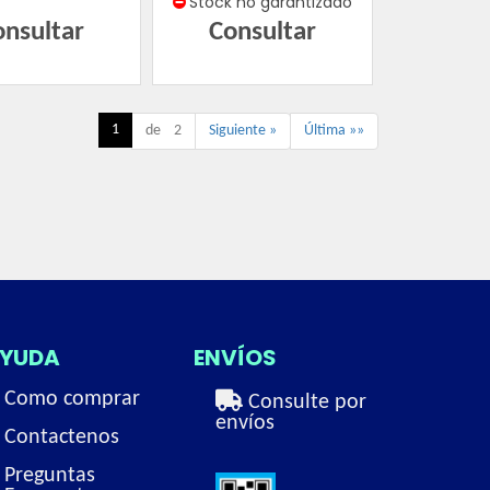
Stock no garantizado
onsultar
Consultar
1
de 2
Siguiente »
Última »»
YUDA
ENVÍOS
Como comprar
Consulte por
envíos
Contactenos
Preguntas