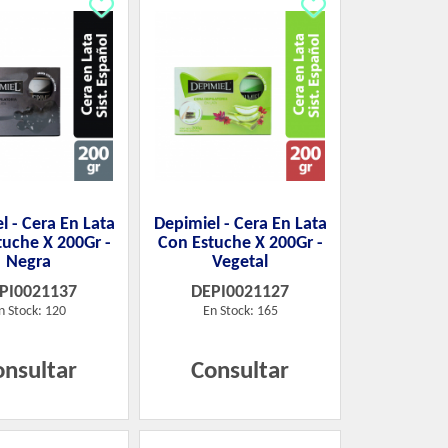
l - Cera En Lata
Depimiel - Cera En Lata
tuche X 200Gr -
Con Estuche X 200Gr -
Negra
Vegetal
PI0021137
DEPI0021127
n Stock: 120
En Stock: 165
onsultar
Consultar