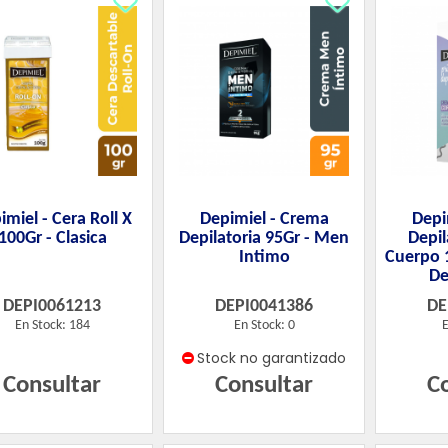
imiel - Cera Roll X
Depimiel - Crema
Depi
100Gr - Clasica
Depilatoria 95Gr - Men
Depil
Intimo
Cuerpo 
De
DEPI0061213
DEPI0041386
DE
En Stock: 184
En Stock: 0
E
Stock no garantizado
Consultar
Consultar
C