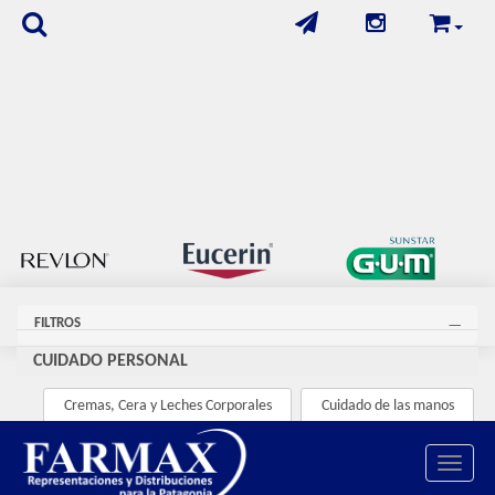
FILTROS
CUIDADO PERSONAL
Cremas, Cera y Leches Corporales
Cuidado de las manos
Cuidado De Los Labios
Cuidado Facial
Toggle 
Cuidado Femenino
Cuidado Masculino
Depilación