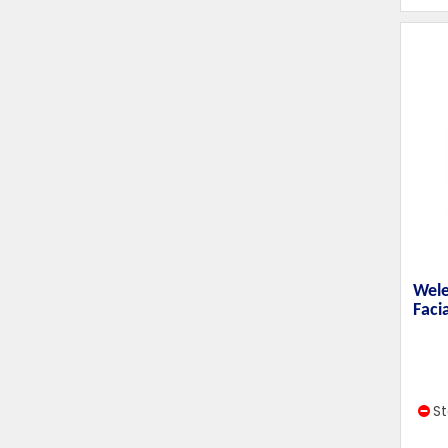
Wele
Faci
S