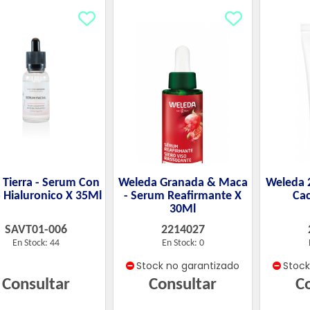
 Tierra - Serum Con
Weleda Granada & Maca
Weleda 
 Hialuronico X 35Ml
- Serum Reafirmante X
Cac
30Ml
SAVT01-006
2214027
En Stock: 44
En Stock: 0
Stock no garantizado
Stoc
Consultar
Consultar
C