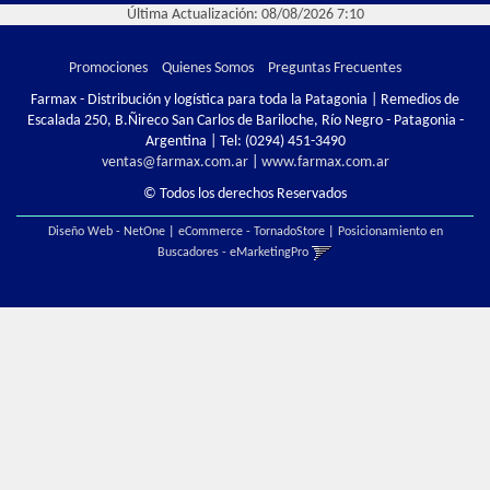
Última Actualización: 08/08/2026 7:10
Promociones
Quienes Somos
Preguntas Frecuentes
Farmax - Distribución y logística para toda la Patagonia | Remedios de
Escalada 250, B.Ñireco San Carlos de Bariloche, Río Negro - Patagonia -
Argentina | Tel:
(0294) 451-3490
ventas@farmax.com.ar
|
www.farmax.com.ar
© Todos los derechos Reservados
Diseño Web - NetOne
|
eCommerce - TornadoStore
|
Posicionamiento en
Buscadores - eMarketingPro