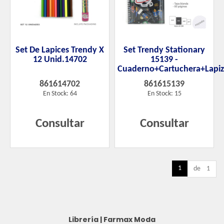
Set De Lapices Trendy X
Set Trendy Stationary
12 Unid.14702
15139 -
Cuaderno+Cartuchera+Lapi
861614702
861615139
En Stock: 64
En Stock: 15
Consultar
Consultar
1
de 1
Librería
|
Farmax Moda