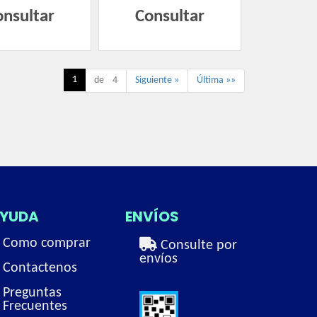
onsultar
Consultar
1
de 4
Siguiente »
Última »»
YUDA
ENVÍOS
Como comprar
Consulte por
envíos
Contactenos
Preguntas
Frecuentes