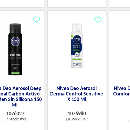
a Deo Aerosol Deep
Nivea Deo Aerosol
Nivea 
inal Carbon Activo
Derma Control Sensitive
Comfort
en Sin Silicona 150
X 150 Ml
Ml.
1076027
1076980
En Stock: 891
En Stock: 349
E