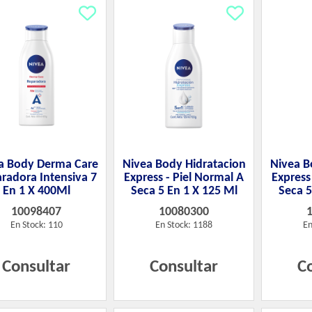
a Body Derma Care
Nivea Body Hidratacion
Nivea B
radora Intensiva 7
Express - Piel Normal A
Express
En 1 X 400Ml
Seca 5 En 1 X 125 Ml
Seca 5
10098407
10080300
En Stock: 110
En Stock: 1188
En
Consultar
Consultar
C