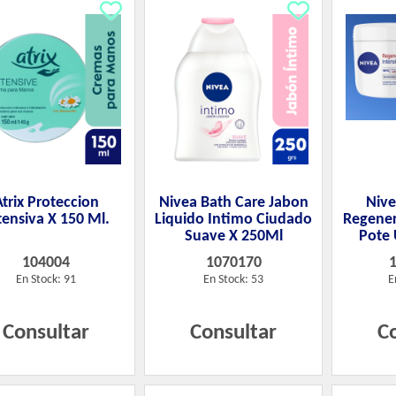
Atrix Proteccion
Nivea Bath Care Jabon
Nive
tensiva X 150 Ml.
Liquido Intimo Ciudado
Regener
Suave X 250Ml
Pote 
104004
1070170
En Stock: 91
En Stock: 53
E
Consultar
Consultar
C