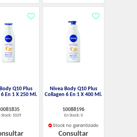
Body Q10 Plus
Nivea Body Q10 Plus
 6 En 1 X 250 Ml.
Collagen 6 En 1 X 400 Ml.
10081835
10088196
 Stock: 1029
En Stock: 0
Stock no garantizado
onsultar
Consultar