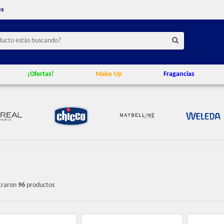
os
¡Ofertas!
Make Up
Fragancias
traron
96
productos