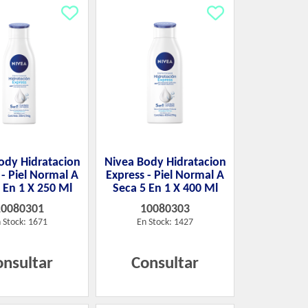
ody Hidratacion
Nivea Body Hidratacion
 - Piel Normal A
Express - Piel Normal A
 En 1 X 250 Ml
Seca 5 En 1 X 400 Ml
10080301
10080303
 Stock: 1671
En Stock: 1427
onsultar
Consultar