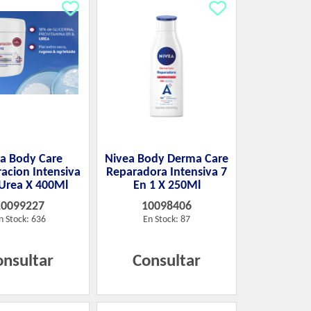
a Body Care
Nivea Body Derma Care
acion Intensiva
Reparadora Intensiva 7
Urea X 400Ml
En 1 X 250Ml
10099227
10098406
n Stock: 636
En Stock: 87
onsultar
Consultar