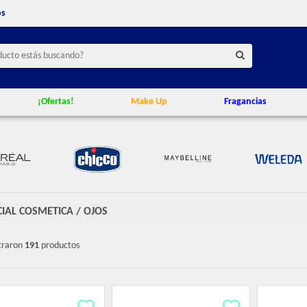
os
¡Ofertas!
Make Up
Fragancias
CIAL COSMETICA
/
OJOS
traron
191
productos