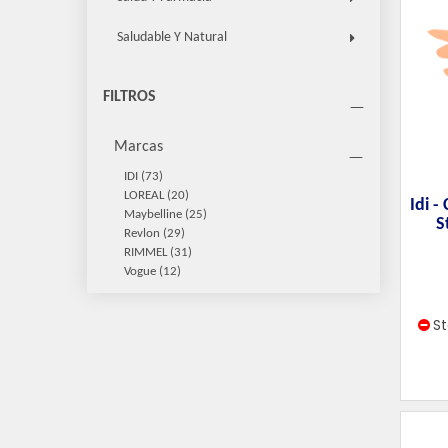
Saludable Y Natural
FILTROS
Marcas
IDI
(73)
LOREAL
(20)
Idi -
Maybelline
(25)
S
Revlon
(29)
RIMMEL
(31)
Vogue
(12)
S