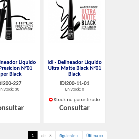
lineador Liquido
Idi - Delineador Liquido
Presicion N°01
Ultra Matte Black N°01
iper Black
Black
DI200-227
IDI200-11-01
n Stock: 30
En Stock: 0
Stock no garantizado
onsultar
Consultar
1
de 8
Siguiente »
Última »»