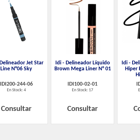
- Delineador Jet Star
Idi - Delineador Líquido
Idi - De
Line N°06 Sky
Brown Mega Liner N° 01
Hiper 
H
IDI200-244-06
IDI100-02-01
I
En Stock: 4
En Stock: 17
E
Consultar
Consultar
C