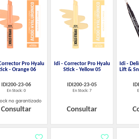
 Corrector Pro Hyalu
Idi - Corrector Pro Hyalu
Idi - De
tick - Orange 06
Stick - Yellow 05
Lift & S
IDI200-23-06
IDI200-23-05
ID
En Stock: 0
En Stock: 7
E
tock no garantizado
Consultar
Consultar
C