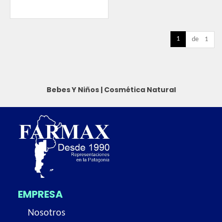
1
de 1
Bebes Y Niños
|
Cosmética Natural
EMPRESA
Nosotros