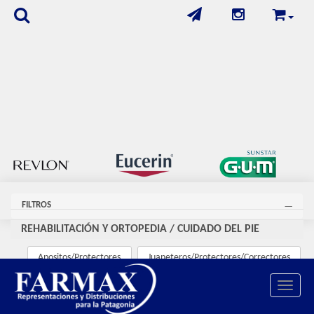
FILTROS
REHABILITACIÓN Y ORTOPEDIA
/
CUIDADO DEL PIE
Apositos/Protectores
Juaneteros/Protectores/Correctores
Pads/Piedra pomez
Protección de dedos
Toggle 
Rehabilitacion
Separadores de dedo