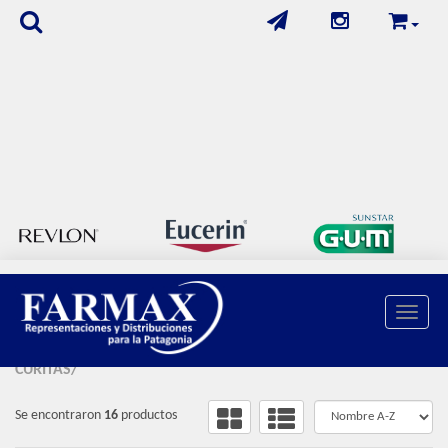
FILTROS APLICADOS
Toggle 
FILTROS
CURITAS/
Se encontraron
16
productos