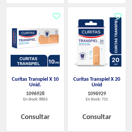
Curitas Transpiel X 10
Curitas Transpiel X 20
Unid.
Unid
1096928
1096929
En Stock: 8863
En Stock: 731
Consultar
Consultar