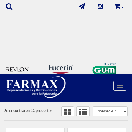
Toggle 
FILTROS
CUIDADO PERSONAL
/
DEPORTE Y FITNESS
Se encontraron
13
productos