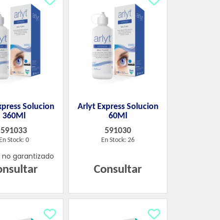
xpress Solucion
Arlyt Express Solucion
360Ml
60Ml
591033
591030
En Stock: 0
En Stock: 26
k no garantizado
onsultar
Consultar