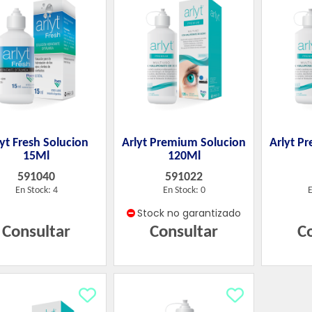
lyt Fresh Solucion
Arlyt Premium Solucion
Arlyt P
15Ml
120Ml
591040
591022
En Stock: 4
En Stock: 0
E
Stock no garantizado
Consultar
Consultar
C