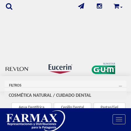
FILTROS
COSMÉTICA NATURAL
/
CUIDADO DENTAL
Agua Dentífrica
Cepillo Dental
Pastas/Gel
Toggle 
Se encontraron
29
productos