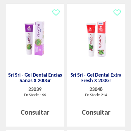
Sri Sri - Gel Dental Encias
Sri Sri - Gel Dental Extra
Sanas X 200Gr
Fresh X 200Gr
23039
23048
En Stock: 166
En Stock: 214
Consultar
Consultar