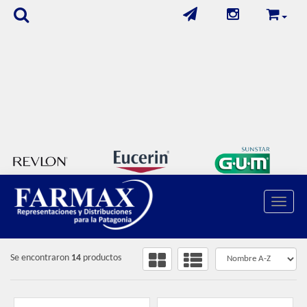
FILTROS
Toggle 
CUIDADO DENTAL
/
HILOS / FLOSSERS
Se encontraron
14
productos