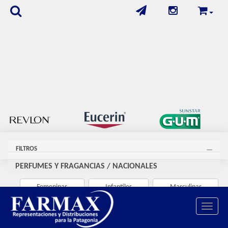
FILTROS
PERFUMES Y FRAGANCIAS
/
NACIONALES
Femeninas
Infantiles
Masculinas
Toggle 
Se encontraron
338
productos