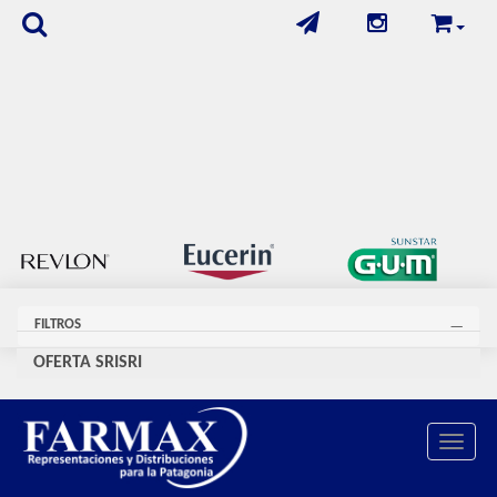
FILTROS
OFERTA SRISRI
Se encontraron
46
productos
Toggle 