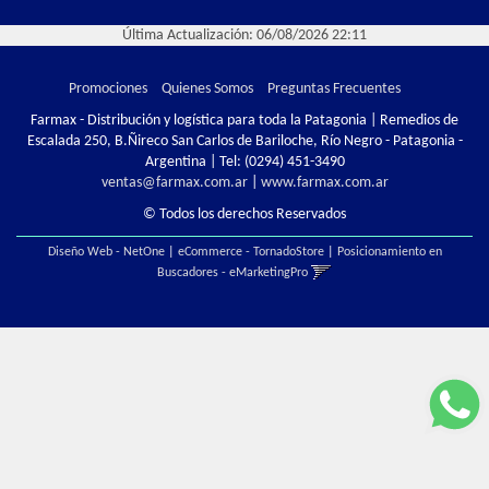
Última Actualización: 06/08/2026 22:11
Promociones
Quienes Somos
Preguntas Frecuentes
Farmax - Distribución y logística para toda la Patagonia | Remedios de
Escalada 250, B.Ñireco San Carlos de Bariloche, Río Negro - Patagonia -
Argentina | Tel:
(0294) 451-3490
ventas@farmax.com.ar
|
www.farmax.com.ar
© Todos los derechos Reservados
Diseño Web - NetOne
|
eCommerce - TornadoStore
|
Posicionamiento en
Buscadores - eMarketingPro