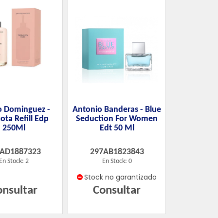
o Dominguez -
Antonio Banderas - Blue
ota Refill Edp
Seduction For Women
250Ml
Edt 50 Ml
7AD1887323
297AB1823843
En Stock: 2
En Stock: 0
Stock no garantizado
onsultar
Consultar