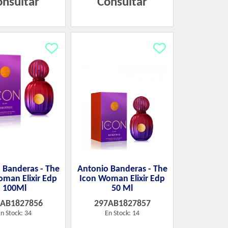
onsultar
Consultar
 Banderas - The
Antonio Banderas - The
oman Elixir Edp
Icon Woman Elixir Edp
100Ml
50 Ml
7AB1827856
297AB1827857
n Stock: 34
En Stock: 14