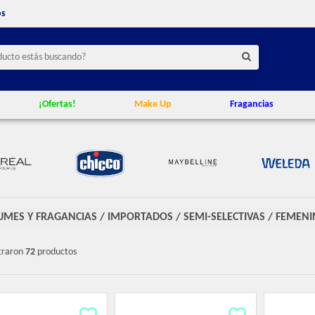
os
¡Ofertas!
Make Up
Fragancias
UMES Y FRAGANCIAS
/
IMPORTADOS
/
SEMI-SELECTIVAS
/
FEMENI
traron
72
productos