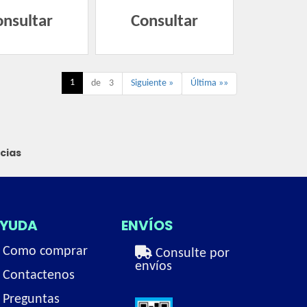
onsultar
Consultar
1
de 3
Siguiente »
Última »»
cias
YUDA
ENVÍOS
Como comprar
Consulte por
envíos
Contactenos
Preguntas