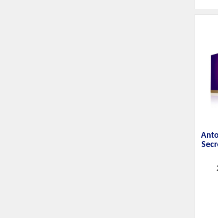
Anto
Secr