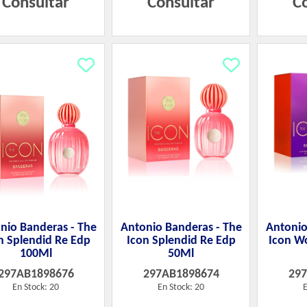
Consultar
Consultar
C
nio Banderas - The
Antonio Banderas - The
Antonio
n Splendid Re Edp
Icon Splendid Re Edp
Icon W
100Ml
50Ml
297AB1898676
297AB1898674
29
En Stock: 20
En Stock: 20
E