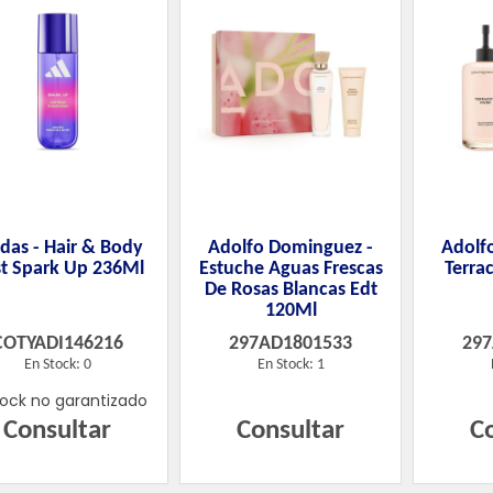
das - Hair & Body
Adolfo Dominguez -
Adolf
t Spark Up 236Ml
Estuche Aguas Frescas
Terrac
De Rosas Blancas Edt
120Ml
COTYADI146216
297AD1801533
29
En Stock: 0
En Stock: 1
tock no garantizado
Consultar
Consultar
C