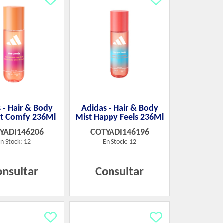
 - Hair & Body
Adidas - Hair & Body
et Comfy 236Ml
Mist Happy Feels 236Ml
YADI146206
COTYADI146196
n Stock: 12
En Stock: 12
onsultar
Consultar