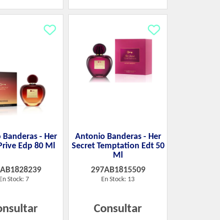
 Banderas - Her
Antonio Banderas - Her
Prive Edp 80 Ml
Secret Temptation Edt 50
Ml
7AB1828239
297AB1815509
En Stock: 7
En Stock: 13
onsultar
Consultar