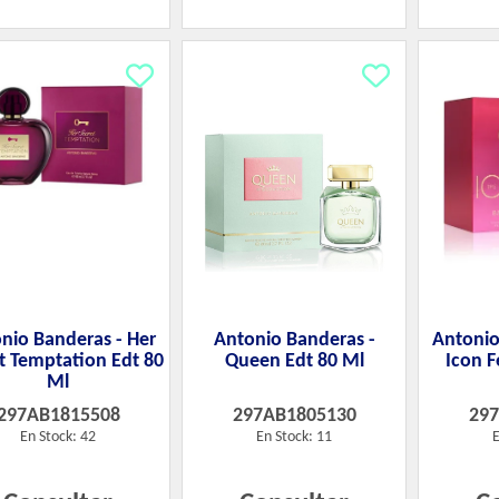
nio Banderas - Her
Antonio Banderas -
Antonio
t Temptation Edt 80
Queen Edt 80 Ml
Icon 
Ml
297AB1815508
297AB1805130
29
En Stock: 42
En Stock: 11
E