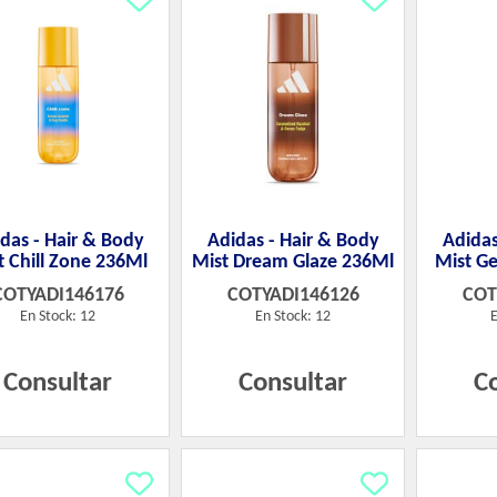
das - Hair & Body
Adidas - Hair & Body
Adidas
t Chill Zone 236Ml
Mist Dream Glaze 236Ml
Mist G
COTYADI146176
COTYADI146126
COT
En Stock: 12
En Stock: 12
E
Consultar
Consultar
C