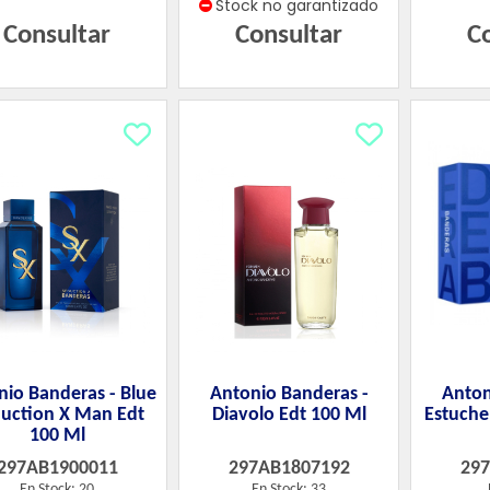
Stock no garantizado
Consultar
Consultar
C
nio Banderas - Blue
Antonio Banderas -
Anton
uction X Man Edt
Diavolo Edt 100 Ml
Estuche
100 Ml
297AB1900011
297AB1807192
29
En Stock: 20
En Stock: 33