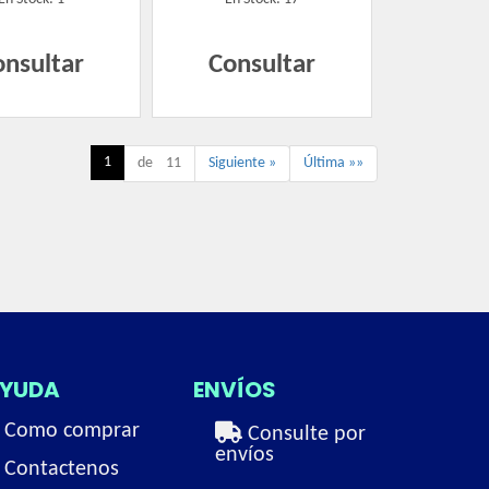
onsultar
Consultar
1
de 11
Siguiente »
Última »»
YUDA
ENVÍOS
Como comprar
Consulte por
envíos
Contactenos