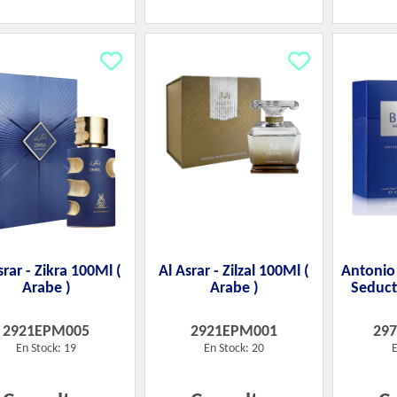
srar - Zikra 100Ml (
Al Asrar - Zilzal 100Ml (
Antonio
Arabe )
Arabe )
Seduct
2921EPM005
2921EPM001
29
En Stock: 19
En Stock: 20
E