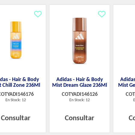
das - Hair & Body
Adidas - Hair & Body
Adidas
t Chill Zone 236Ml
Mist Dream Glaze 236Ml
Mist G
COTYADI146176
COTYADI146126
COT
En Stock: 12
En Stock: 12
E
Consultar
Consultar
C