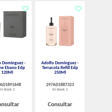
o Dominguez -
Adolfo Dominguez -
he Ebano Edp
Terracota Refill Edp
120Ml
250Ml
7AD1891648
297AD1887323
En Stock: 2
En Stock: 2
onsultar
Consultar