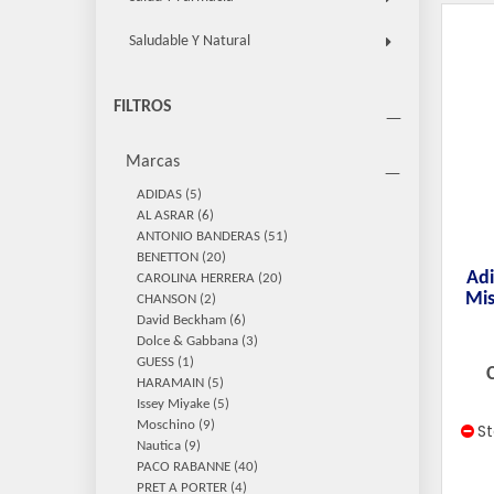
Saludable Y Natural
FILTROS
Marcas
ADIDAS
(5)
AL ASRAR
(6)
ANTONIO BANDERAS
(51)
BENETTON
(20)
Adi
CAROLINA HERRERA
(20)
Mis
CHANSON
(2)
David Beckham
(6)
Dolce & Gabbana
(3)
GUESS
(1)
HARAMAIN
(5)
Issey Miyake
(5)
Moschino
(9)
S
Nautica
(9)
PACO RABANNE
(40)
PRET A PORTER
(4)