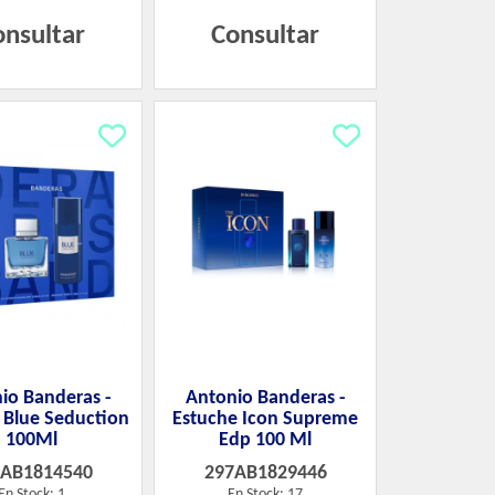
onsultar
Consultar
io Banderas -
Antonio Banderas -
 Blue Seduction
Estuche Icon Supreme
100Ml
Edp 100 Ml
7AB1814540
297AB1829446
En Stock: 1
En Stock: 17