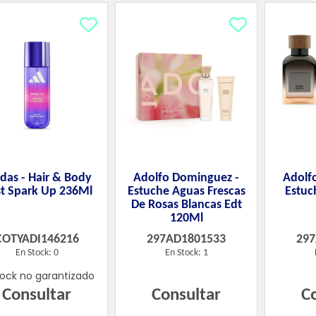
das - Hair & Body
Adolfo Dominguez -
Adolf
t Spark Up 236Ml
Estuche Aguas Frescas
Estuc
De Rosas Blancas Edt
120Ml
COTYADI146216
297AD1801533
29
En Stock: 0
En Stock: 1
tock no garantizado
Consultar
Consultar
C