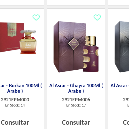
rar - Burkan 100Ml (
Al Asrar - Ghayra 100Ml (
Al Asrar
Arabe )
Arabe )
2921EPM003
2921EPM006
29
En Stock: 14
En Stock: 17
E
Consultar
Consultar
C