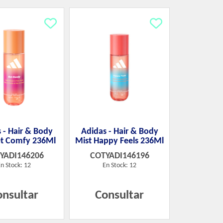
 - Hair & Body
Adidas - Hair & Body
et Comfy 236Ml
Mist Happy Feels 236Ml
YADI146206
COTYADI146196
n Stock: 12
En Stock: 12
onsultar
Consultar