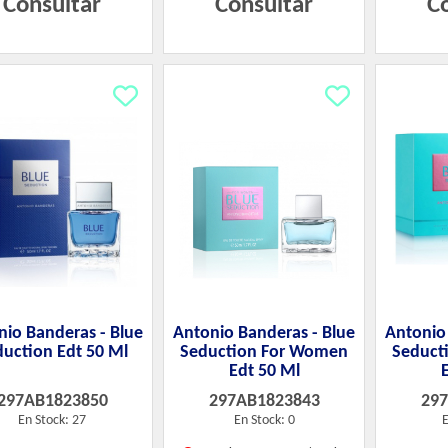
Consultar
Consultar
C
nio Banderas - Blue
Antonio Banderas - Blue
Antonio
duction Edt 50 Ml
Seduction For Women
Seduct
Edt 50 Ml
297AB1823850
297AB1823843
29
En Stock: 27
En Stock: 0
E