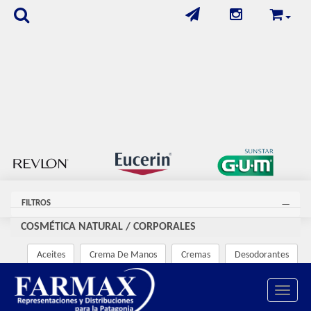
FILTROS
COSMÉTICA NATURAL
/
CORPORALES
Aceites
Crema De Manos
Cremas
Desodorantes
Exfoliantes/Máscaras
Jabón-Gel
Leches
Toggle 