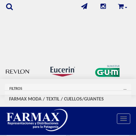
FILTROS
FARMAX MODA
/
TEXTIL
/
CUELLOS/GUANTES
Se encontraron
23
productos
Toggle 