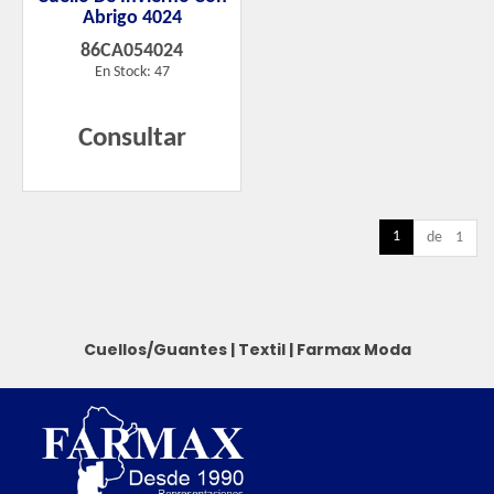
Abrigo 4024
86CA054024
En Stock: 47
Consultar
1
de 1
Cuellos/Guantes
|
Textil
|
Farmax Moda