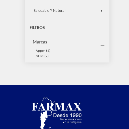
Saludable Y Natural
FILTROS
Marcas
Apper
(1)
GUM
(2)