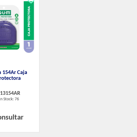
 154Ar Caja
rotectora
413154AR
n Stock: 76
onsultar