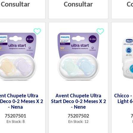
Consultar
Consultar
C
nt Chupete Ultra
Avent Chupete Ultra
Chicco 
 Deco 0-2 Meses X 2
Start Deco 0-2 Meses X 2
Light 
- Nena
- Nene
75207501
75207502
En Stock: 8
En Stock: 12