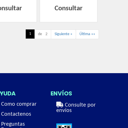
onsultar
Consultar
1
de 2
Siguiente »
Última »»
YUDA
ENVÍOS
Como comprar
Consulte por
envíos
Contactenos
Preguntas