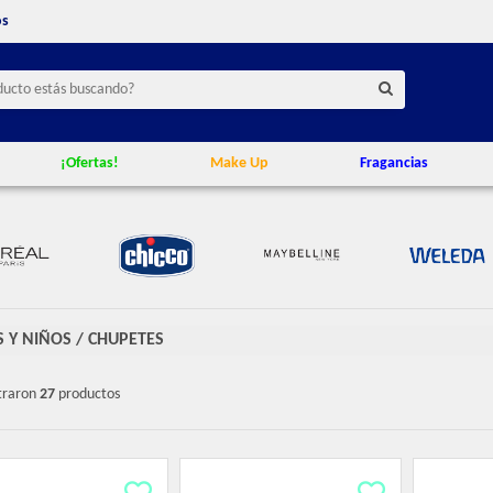
os
¡Ofertas!
Make Up
Fragancias
S Y NIÑOS
/
CHUPETES
traron
27
productos