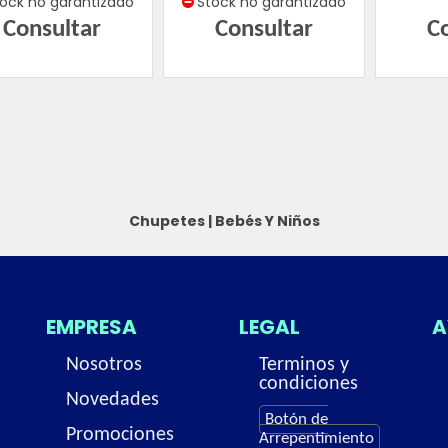
tock no garantizado
Stock no garantizado
Consultar
Consultar
C
Chupetes
|
Bebés Y Niños
EMPRESA
LEGAL
A
Nosotros
Terminos y
condiciones
Novedades
Botón de
Promociones
Arrepentimiento