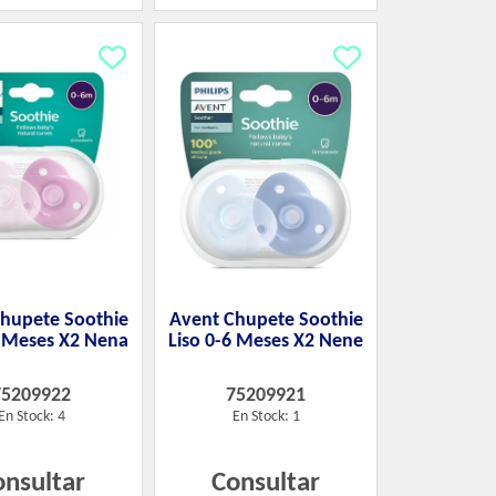
hupete Soothie
Avent Chupete Soothie
6 Meses X2 Nena
Liso 0-6 Meses X2 Nene
75209922
75209921
En Stock: 4
En Stock: 1
onsultar
Consultar