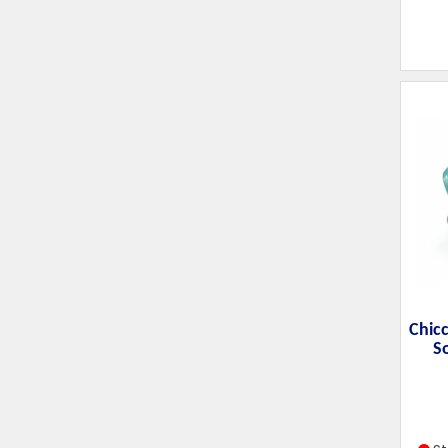
Chic
S