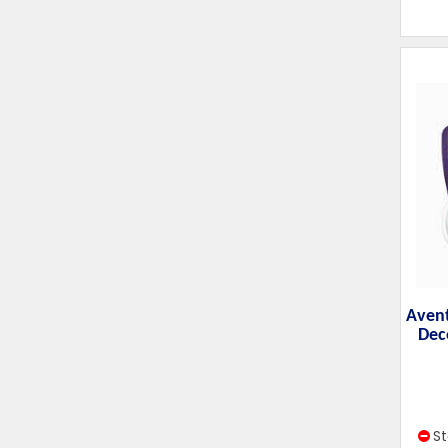
Avent
Dec
S