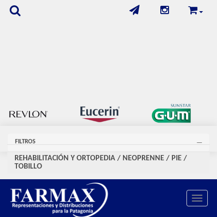
FILTROS
REHABILITACIÓN Y ORTOPEDIA
/
NEOPRENNE
/
PIE /
TOBILLO
Se encontraron
39
productos
Toggle 