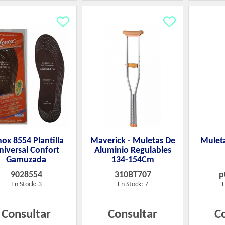
ox 8554 Plantilla
Maverick - Muletas De
Muleta
niversal Confort
Aluminio Regulables
Gamuzada
134-154Cm
9028554
310BT707
p
En Stock: 3
En Stock: 7
E
Consultar
Consultar
C