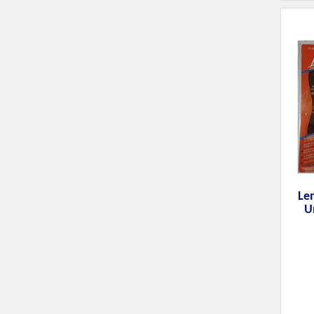
Len
U