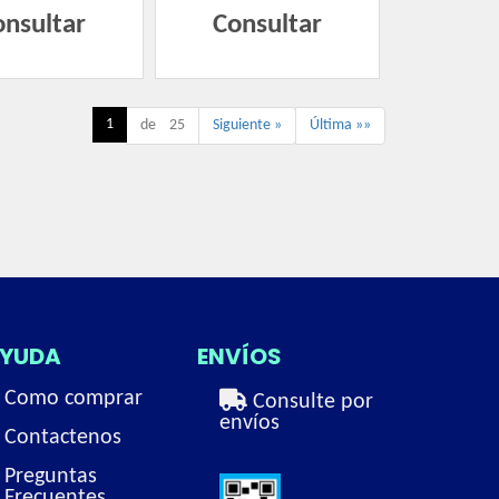
onsultar
Consultar
1
de 25
Siguiente »
Última »»
YUDA
ENVÍOS
Como comprar
Consulte por
envíos
Contactenos
Preguntas
Frecuentes