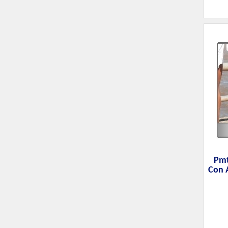
Pmt
Con A