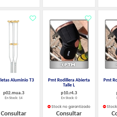
etas Aluminio T3
Pmt Rodillera Abierta
Pmt Ro
Talle L
p02.mua.3
p10.r4.3
En Stock: 14
En Stock: 0
Stock no garantizado
Stoc
Consultar
Consultar
C