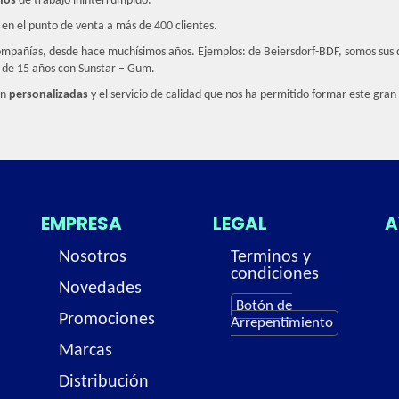
ños
de trabajo ininterrumpido.
 en el punto de venta a más de 400 clientes.
compañías, desde hace muchísimos años. Ejemplos: de Beiersdorf-BDF, somos sus 
s de 15 años con Sunstar – Gum.
ón
personalizadas
y el servicio de calidad que nos ha permitido formar este gran
EMPRESA
LEGAL
A
Nosotros
Terminos y
condiciones
Novedades
Botón de
Promociones
Arrepentimiento
Marcas
Distribución