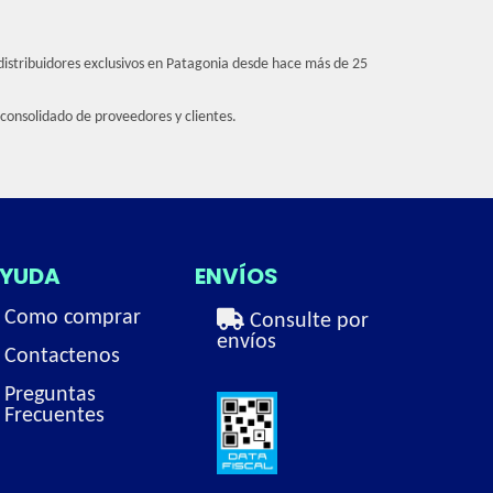
distribuidores exclusivos en Patagonia desde hace más de 25
 consolidado de proveedores y clientes.
YUDA
ENVÍOS
Como comprar
Consulte por
envíos
Contactenos
Preguntas
Frecuentes