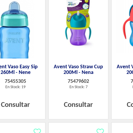
ent Vaso Easy Sip
Avent Vaso Straw Cup
Avent 
260Ml - Nene
200Ml - Nena
20
75455305
75479602
En Stock: 19
En Stock: 7
Consultar
Consultar
C