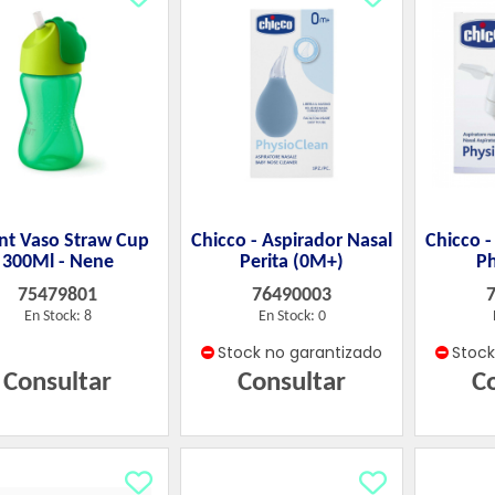
nt Vaso Straw Cup
Chicco - Aspirador Nasal
Chicco -
300Ml - Nene
Perita (0M+)
Ph
75479801
76490003
En Stock: 8
En Stock: 0
Stock no garantizado
Stoc
Consultar
Consultar
C