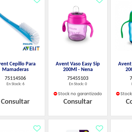
ent Cepillo Para
Avent Vaso Easy Sip
Avent
Mamaderas
200Ml - Nena
20
75114506
75455103
En Stock: 6
En Stock: 0
Stock no garantizado
Stoc
Consultar
Consultar
C