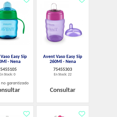
 Vaso Easy Sip
Avent Vaso Easy Sip
0Ml - Nena
260Ml - Nena
75455105
75455303
En Stock: 0
En Stock: 22
k no garantizado
onsultar
Consultar