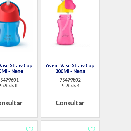
Vaso Straw Cup
Avent Vaso Straw Cup
0Ml - Nene
300Ml - Nena
75479601
75479802
En Stock: 8
En Stock: 4
onsultar
Consultar