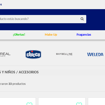
os
¡Ofertas!
Make Up
Fragancias
S Y NIÑOS
/
ACCESORIOS
traron
33
productos