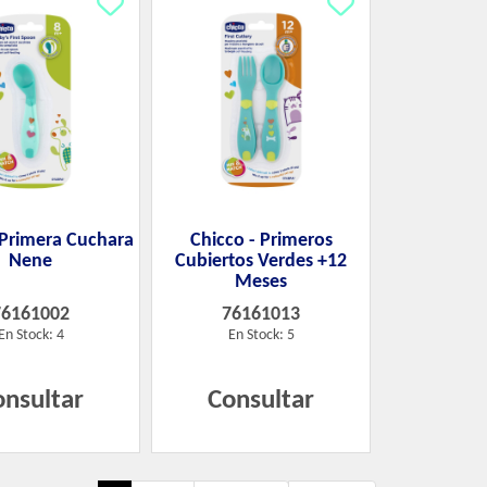
 Primera Cuchara
Chicco - Primeros
Nene
Cubiertos Verdes +12
Meses
76161002
76161013
En Stock: 4
En Stock: 5
onsultar
Consultar