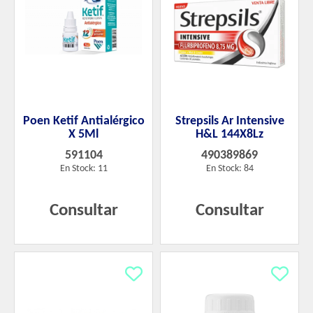
Poen Ketif Antialérgico
Strepsils Ar Intensive
X 5Ml
H&L 144X8Lz
591104
490389869
En Stock: 11
En Stock: 84
Consultar
Consultar