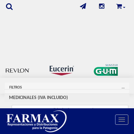
FILTROS
MEDICINALES (IVA INCLUIDO)
Medicinales (IVA INCLUIDO)
Toggle 
Se encontraron
29
productos