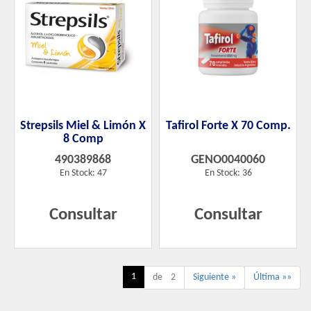
Strepsils Miel & Limón X
Tafirol Forte X 70 Comp.
8 Comp
490389868
GENO0040060
En Stock: 47
En Stock: 36
Consultar
Consultar
1
de 2
Siguiente »
Última »»