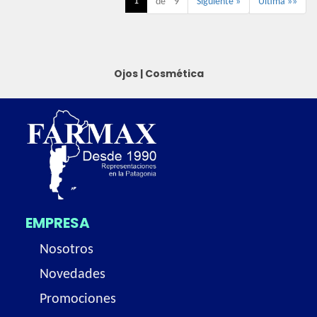
1
de 9
Siguiente »
Última »»
Ojos
|
Cosmética
EMPRESA
Nosotros
Novedades
Promociones