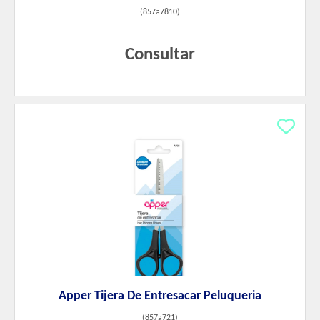
(
857a7810
)
Consultar
Apper Tijera De Entresacar Peluqueria
(
857a721
)