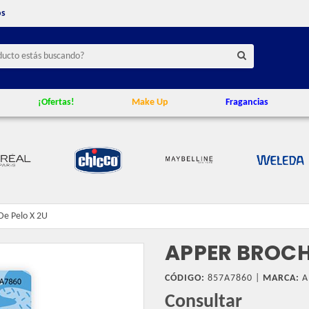
os
¡Ofertas!
Make Up
Fragancias
De Pelo X 2U
APPER BROCHE
CÓDIGO:
857A7860 |
MARCA:
A
Consultar