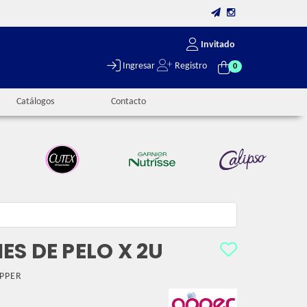
Invitado
Ingresar
Registro
0
Catálogos
Contacto
S DE PELO X 2U
PPER