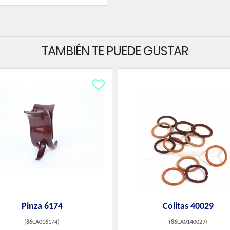
TAMBIÉN TE PUEDE GUSTAR
Pinza 6174
Colitas 40029
(
86CA016174
)
(
86CA0140029
)