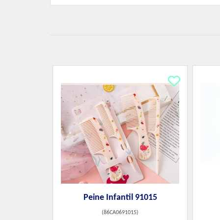
Peine Infantil 91015
(
86CA0691015
)