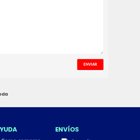
ENVIAR
oda
YUDA
ENVÍOS