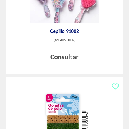
Cepillo 91002
(
86CA0691002
)
Consultar