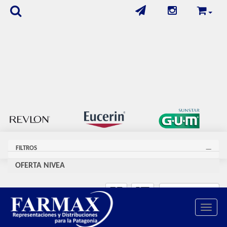
FILTROS
OFERTA NIVEA
Se encontraron
60
productos
Toggle 