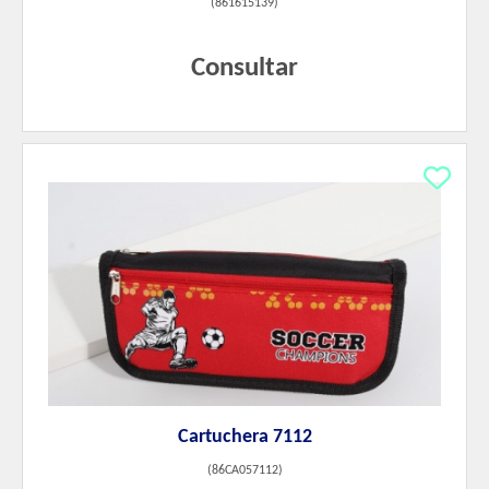
(
861615139
)
Consultar
Cartuchera 7112
(
86CA057112
)