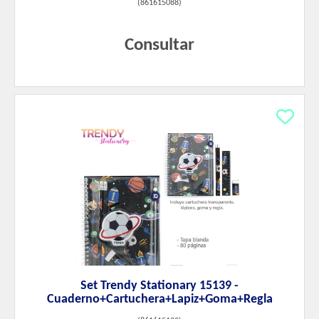
(
861615088
)
Consultar
Set Trendy Stationary 15139 -
Cuaderno+Cartuchera+Lapiz+Goma+Regla