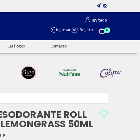
Invitado
Ingresar
Registro
0
Catálogos
Contacto
DESODORANTE ROLL
 LEMONGRASS 50ML
I-K