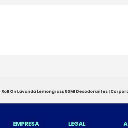
 Roll On Lavanda Lemongrass 50Ml
Desodorantes
|
Corpora
EMPRESA
LEGAL
A