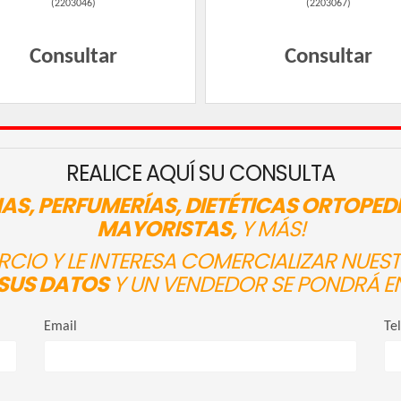
(
2203046
)
(
2203067
)
Consultar
Consultar
REALICE AQUÍ SU CONSULTA
AS, PERFUMERÍAS, DIETÉTICAS ORTOPED
MAYORISTAS,
Y MÁS!
ERCIO Y LE INTERESA COMERCIALIZAR NUE
SUS DATOS
Y UN VENDEDOR SE PONDRÁ E
Email
Te