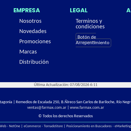
EMPRESA
LEGAL
A
Nosotros
Terminos y
condiciones
Novedades
Botón de
Promociones
Arrepentimiento
Marcas
Distribución
Última Actualización: 07/08/2026 6:11
Patagonia | Remedios de Escalada 250, B.Ñireco San Carlos de Bariloche, Río Negr
ventas@farmax.com.ar
|
www.farmax.com.ar
© Todos los derechos Reservados
 Web - NetOne
|
eCommerce - TornadoStore
|
Posicionamiento en Buscadores - eMarketin