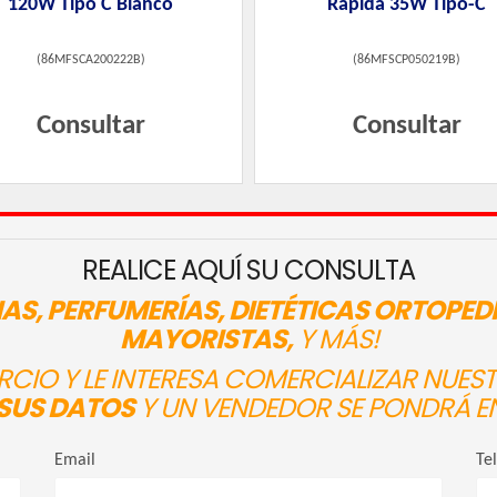
120W Tipo C Blanco
Rapida 35W Tipo-C
(
86MFSCA200222B
)
(
86MFSCP050219B
)
Consultar
Consultar
REALICE AQUÍ SU CONSULTA
AS, PERFUMERÍAS, DIETÉTICAS ORTOPED
MAYORISTAS,
Y MÁS!
ERCIO Y LE INTERESA COMERCIALIZAR NUE
SUS DATOS
Y UN VENDEDOR SE PONDRÁ E
Email
Te