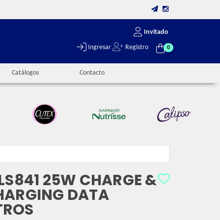
Invitado
Ingresar
Registro
0
Catálogos
Contacto
 LS841 25W CHARGE &
HARGING DATA
TROS