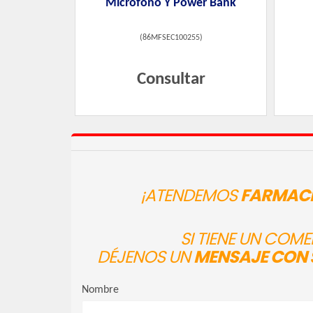
Micrófono Y Power Bank
(
86MFSEC100255
)
Consultar
¡ATENDEMOS
FARMACI
SI TIENE UN COM
DÉJENOS UN
MENSAJE CON 
Nombre