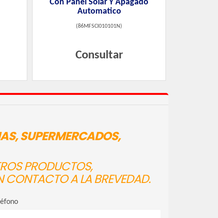
Con Panel Solar Y Apagado
Automatico
(
86MFSCI010101N
)
Consultar
IAS, SUPERMERCADOS,
STROS PRODUCTOS,
N CONTACTO A LA BREVEDAD.
léfono