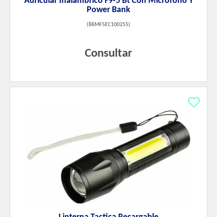
Auricular Inalambrico F9-5 Bt Con Micrófono Y
Power Bank
(
86MFSEC100255
)
Consultar