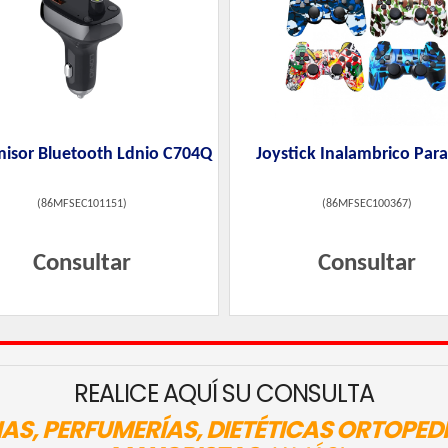
misor Bluetooth Ldnio C704Q
Joystick Inalambrico Para
(
86MFSEC101151
)
(
86MFSEC100367
)
Consultar
Consultar
REALICE AQUÍ SU CONSULTA
AS, PERFUMERÍAS, DIETÉTICAS ORTOPED