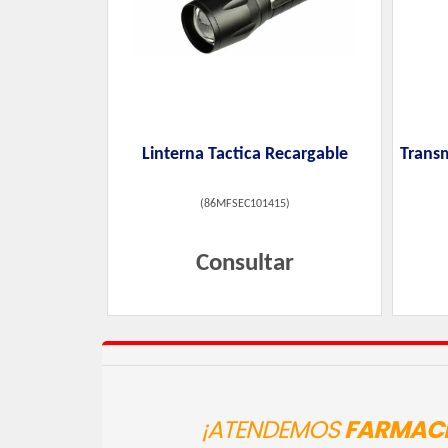
Linterna Tactica Recargable
Trans
(
86MFSEC101415
)
Consultar
¡ATENDEMOS
FARMACI