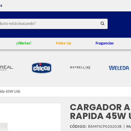
os
¡Ofertas!
Make Up
Fragancias
pida 45W Usb
CARGADOR A
RAPIDA 45W 
CÓDIGO:
86MFSCP020203B |
M