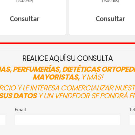
(
75479602
)
(
75455105
)
Consultar
Consultar
REALICE AQUÍ SU CONSULTA
AS, PERFUMERÍAS, DIETÉTICAS ORTOPED
MAYORISTAS,
Y MÁS!
ERCIO Y LE INTERESA COMERCIALIZAR NUE
SUS DATOS
Y UN VENDEDOR SE PONDRÁ E
Email
Te