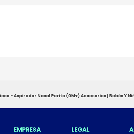
icco - Aspirador Nasal Perita (0M+)
Accesorios
|
Bebés Y Ni
EMPRESA
LEGAL
A