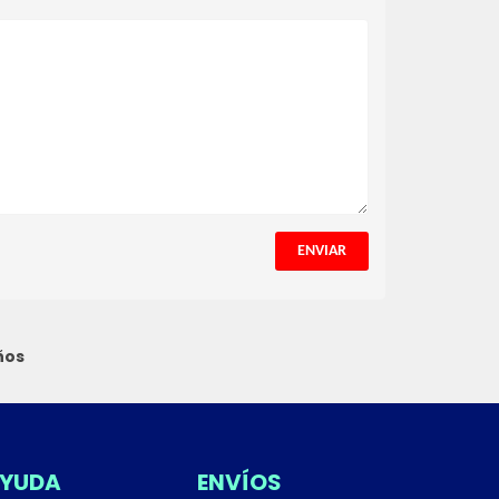
ENVIAR
ños
YUDA
ENVÍOS