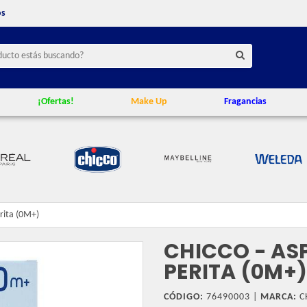
os
¡Ofertas!
Make Up
Fragancias
erita (0M+)
CHICCO - AS
PERITA (0M+)
CÓDIGO:
76490003 |
MARCA:
C