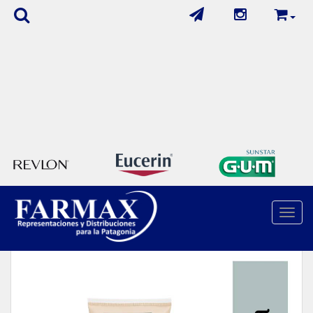
Cuidado Del Cabello
/
Shampoo Y Acondicionador
/
Toggle
Capilatis Mascara Maxima Nutricion X 200 Gr