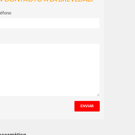
léfono
ENVIAR
cosmética