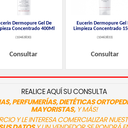
cerin Dermopure Gel De
Eucerin Dermopure Gel
pieza Concentrado 400Ml
Limpieza Concentrado 1
(
10463830
)
(
10463833
)
Consultar
Consultar
REALICE AQUÍ SU CONSULTA
AS, PERFUMERÍAS, DIETÉTICAS ORTOPED
MAYORISTAS,
Y MÁS!
ERCIO Y LE INTERESA COMERCIALIZAR NUE
SUS DATOS
Y UN VENDEDOR SE PONDRÁ E