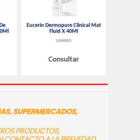
 De
Eucerin Dermopure Clinical Mat
50Ml
Fluid X 40Ml
(
1049307
)
Consultar
IAS, SUPERMERCADOS,
STROS PRODUCTOS,
N CONTACTO A LA BREVEDAD.