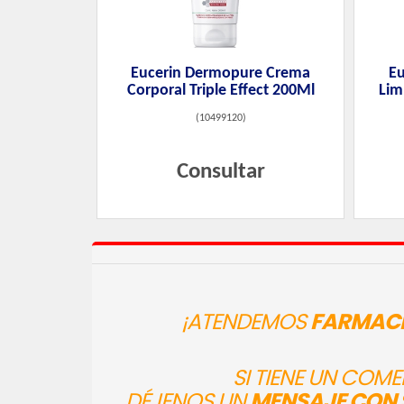
Eucerin Dermopure Crema
Eu
Corporal Triple Effect 200Ml
Lim
(
10499120
)
Consultar
¡ATENDEMOS
FARMACI
SI TIENE UN COM
DÉJENOS UN
MENSAJE CON 