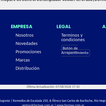
EMPRESA
LEGAL
A
Nosotros
Terminos y
condiciones
Novedades
Botón de
Promociones
Arrepentimiento
Marcas
Distribución
Última Actualización: 07/08/2026 17:10
Patagonia | Remedios de Escalada 250, B.Ñireco San Carlos de Bariloche, Río Negr
ventas@farmax.com.ar
|
www.farmax.com.ar