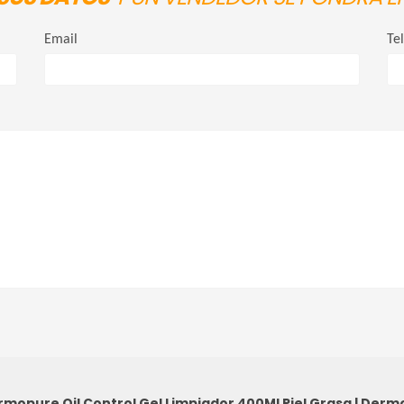
Email
Te
rmopure Oil Control Gel Limpiador 400Ml
Piel Grasa
|
Dermo