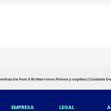
mitas De Pelo X 6U Marrones
Peines y cepillos
|
Cuidado De
EMPRESA
LEGAL
A