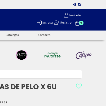
Invitado
Ingresar
Registro
0
Catálogos
Contacto
S DE PELO X 6U
PPER