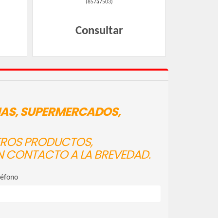
(
857a7503
)
Consultar
IAS, SUPERMERCADOS,
STROS PRODUCTOS,
N CONTACTO A LA BREVEDAD.
léfono