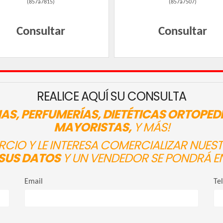
(
857a7815
)
(
857a7507
)
Consultar
Consultar
REALICE AQUÍ SU CONSULTA
AS, PERFUMERÍAS, DIETÉTICAS ORTOPED
MAYORISTAS,
Y MÁS!
ERCIO Y LE INTERESA COMERCIALIZAR NUE
SUS DATOS
Y UN VENDEDOR SE PONDRÁ E
Email
Te