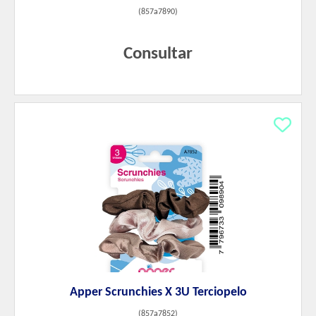
(
857a7890
)
Consultar
Apper Scrunchies X 3U Terciopelo
(
857a7852
)