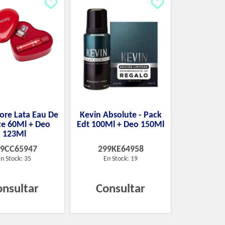
ore Lata Eau De
Kevin Absolute - Pack
tte 60Ml + Deo
Edt 100Ml + Deo 150Ml
123Ml
99CC65947
299KE64958
n Stock: 35
En Stock: 19
onsultar
Consultar