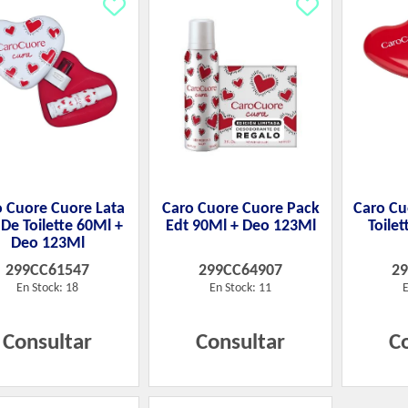
o Cuore Cuore Lata
Caro Cuore Cuore Pack
Caro Cu
De Toilette 60Ml +
Edt 90Ml + Deo 123Ml
Toile
Deo 123Ml
299CC61547
299CC64907
2
En Stock: 18
En Stock: 11
E
Consultar
Consultar
C