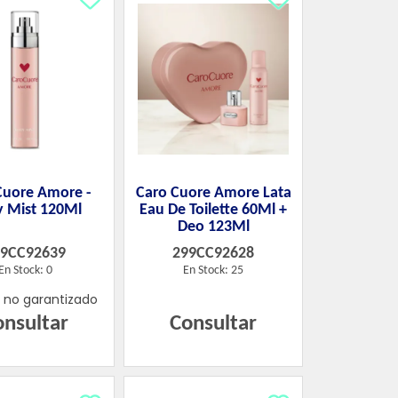
Cuore Amore -
Caro Cuore Amore Lata
 Mist 120Ml
Eau De Toilette 60Ml +
Deo 123Ml
99CC92639
299CC92628
En Stock: 0
En Stock: 25
k no garantizado
onsultar
Consultar