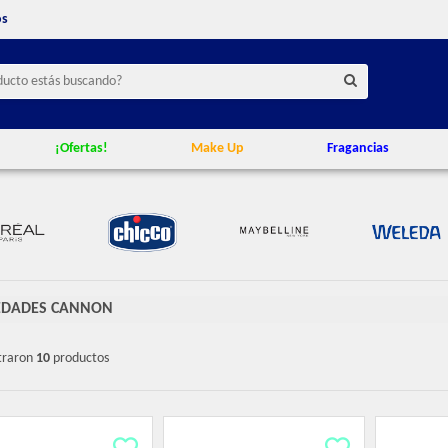
os
¡Ofertas!
Make Up
Fragancias
DADES CANNON
traron
10
productos