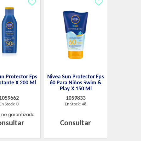
un Protector Fps
Nivea Sun Protector Fps
atante X 200 Ml
60 Para Niños Swim &
Play X 150 Ml
1059662
1059833
En Stock: 0
En Stock: 48
k no garantizado
onsultar
Consultar