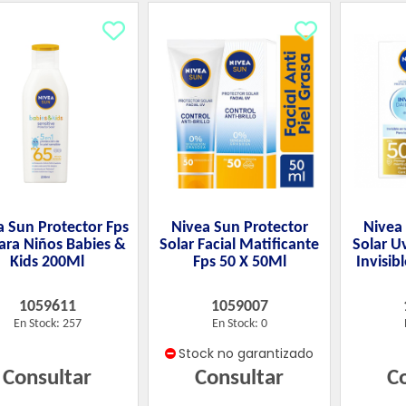
a Sun Protector Fps
Nivea Sun Protector
Nivea
ara Niños Babies &
Solar Facial Matificante
Solar Uv
Kids 200Ml
Fps 50 X 50Ml
Invisib
1059611
1059007
En Stock: 257
En Stock: 0
Stock no garantizado
Consultar
Consultar
C