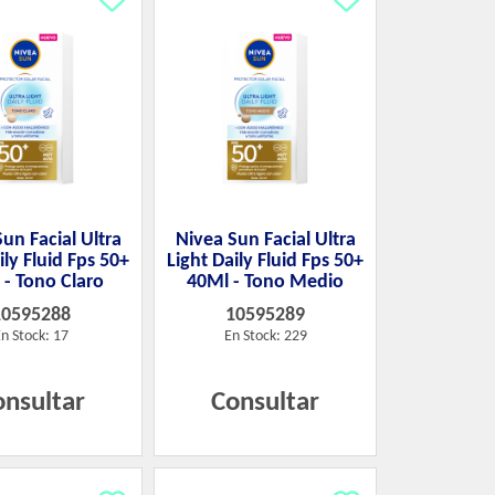
un Facial Ultra
Nivea Sun Facial Ultra
ily Fluid Fps 50+
Light Daily Fluid Fps 50+
 - Tono Claro
40Ml - Tono Medio
10595288
10595289
n Stock: 17
En Stock: 229
onsultar
Consultar