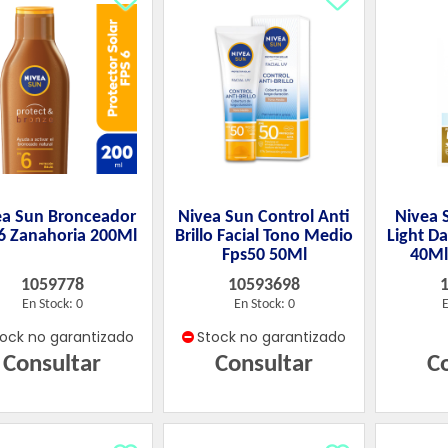
ea Sun Bronceador
Nivea Sun Control Anti
Nivea S
 6 Zanahoria 200Ml
Brillo Facial Tono Medio
Light Da
Fps50 50Ml
40Ml
1059778
10593698
En Stock: 0
En Stock: 0
E
tock no garantizado
Stock no garantizado
Consultar
Consultar
C