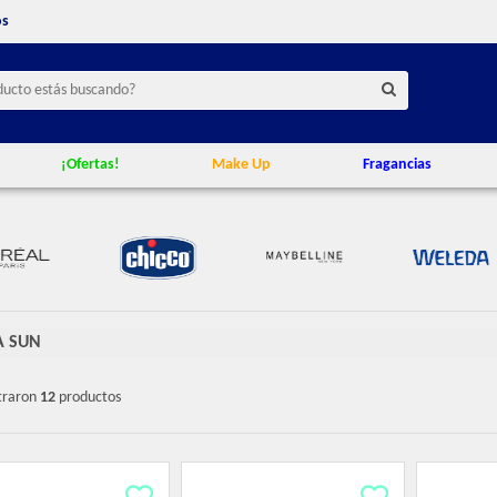
os
¡Ofertas!
Make Up
Fragancias
A SUN
traron
12
productos