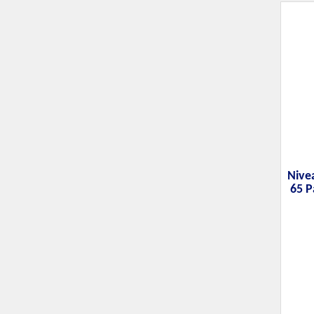
Nive
65 P