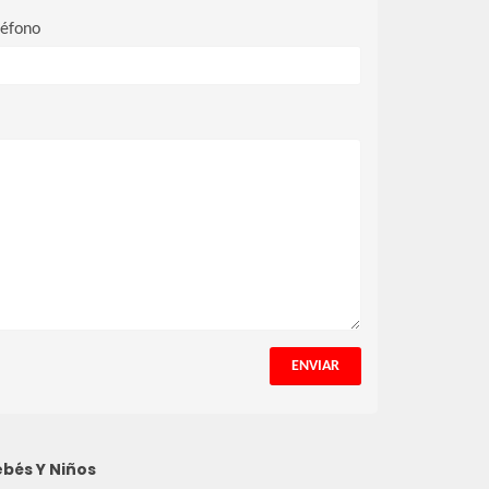
léfono
ENVIAR
bés Y Niños