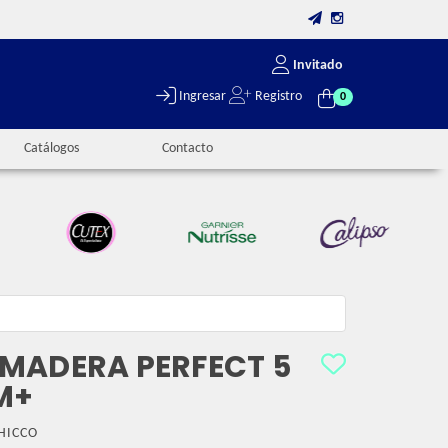
Invitado
Ingresar
Registro
0
Catálogos
Contacto
MADERA PERFECT 5
M+
HICCO