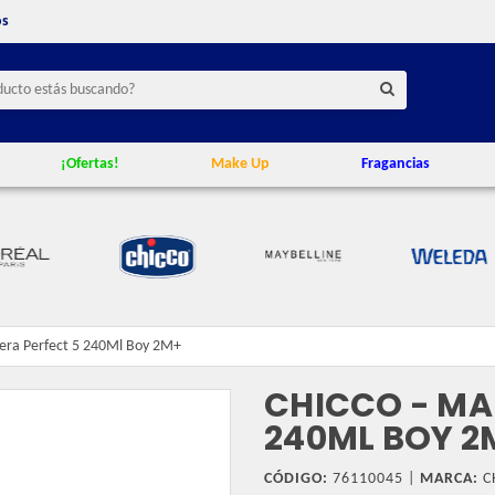
os
¡Ofertas!
Make Up
Fragancias
era Perfect 5 240Ml Boy 2M+
CHICCO - MA
240ML BOY 2
CÓDIGO:
76110045 |
MARCA:
C