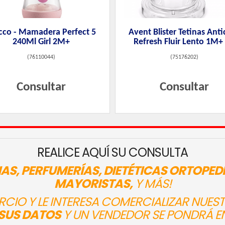
cco - Mamadera Perfect 5
Avent Blister Tetinas Anti
240Ml Girl 2M+
Refresh Fluir Lento 1M+
(
76110044
)
(
75176202
)
Consultar
Consultar
REALICE AQUÍ SU CONSULTA
AS, PERFUMERÍAS, DIETÉTICAS ORTOPED
MAYORISTAS,
Y MÁS!
ERCIO Y LE INTERESA COMERCIALIZAR NUE
SUS DATOS
Y UN VENDEDOR SE PONDRÁ E