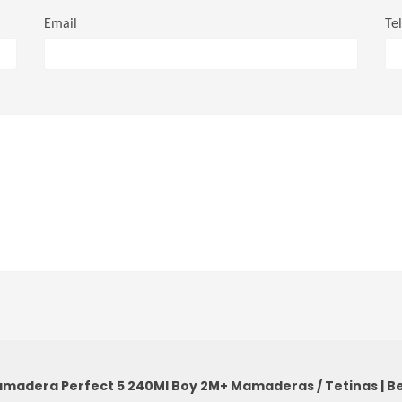
Email
Te
amadera Perfect 5 240Ml Boy 2M+
Mamaderas / Tetinas
|
Be