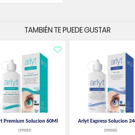
TAMBIÉN TE PUEDE GUSTAR
yt Premium Solucion 60Ml
Arlyt Express Solucion 2
(
591021
)
(
591032
)