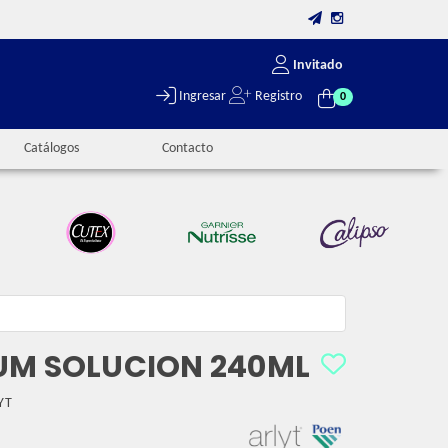
Invitado
Ingresar
Registro
0
Catálogos
Contacto
UM SOLUCION 240ML
YT