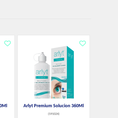
40Ml
Arlyt Premium Solucion 360Ml
(
591024
)