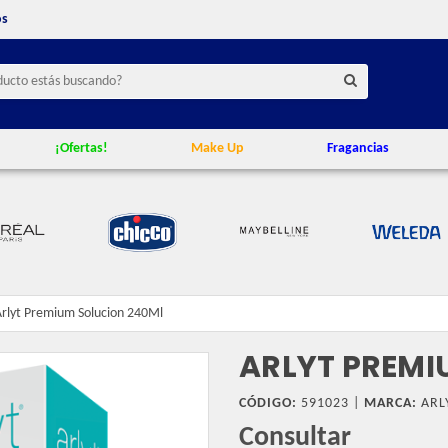
os
¡Ofertas!
Make Up
Fragancias
Arlyt Premium Solucion 240Ml
ARLYT PREMI
CÓDIGO:
591023 |
MARCA:
ARL
Consultar