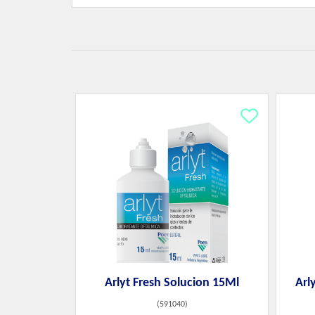
Arlyt Fresh Solucion 15Ml
Arl
(
591040
)