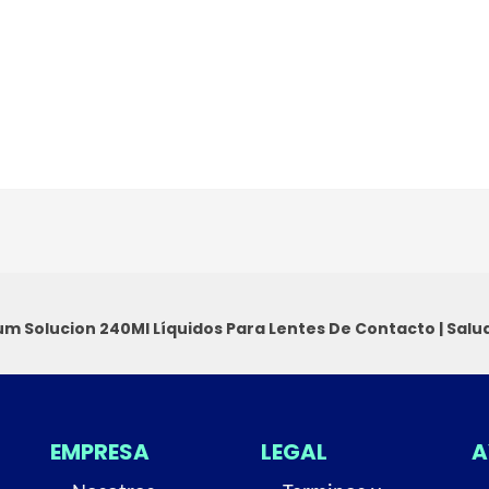
um Solucion 240Ml
Líquidos Para Lentes De Contacto
|
Salu
EMPRESA
LEGAL
A