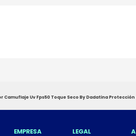
or Camuflaje Uv Fps50 Toque Seco By Dadatina
Protección 
EMPRESA
LEGAL
A