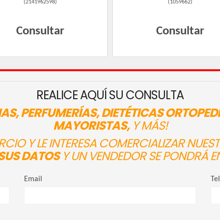
(
2141962598
)
(
1059662
)
Consultar
Consultar
REALICE AQUÍ SU CONSULTA
AS, PERFUMERÍAS, DIETÉTICAS ORTOPED
MAYORISTAS,
Y MÁS!
ERCIO Y LE INTERESA COMERCIALIZAR NUE
SUS DATOS
Y UN VENDEDOR SE PONDRÁ E
Email
Te