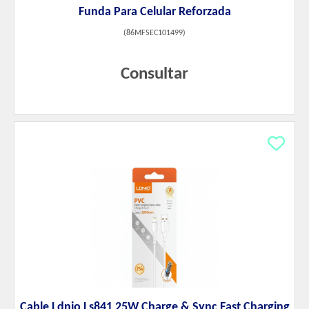
Funda Para Celular Reforzada
(
86MFSEC101499
)
Consultar
Cable Ldnio Ls841 25W Charge & Sync Fast Charging