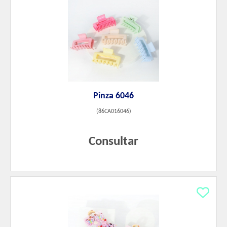
Pinza 6046
(
86CA016046
)
Consultar