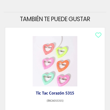
TAMBIÉN TE PUEDE GUSTAR
Tic Tac Corazón 5315
(
86CA015315
)