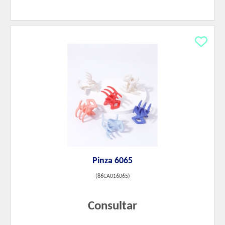
Pinza 6065
(
86CA016065
)
Consultar