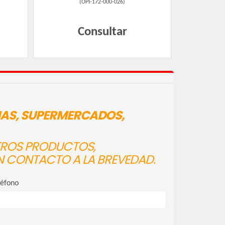
(
OPI-172-000-026
)
Consultar
IAS, SUPERMERCADOS,
STROS PRODUCTOS,
N CONTACTO A LA BREVEDAD.
léfono