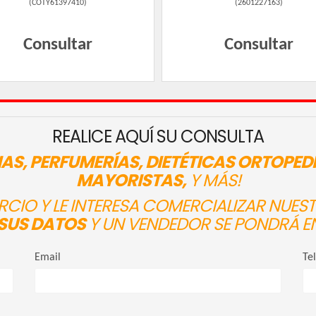
(
COTY61397410
)
(
2601227163
)
Consultar
Consultar
REALICE AQUÍ SU CONSULTA
AS, PERFUMERÍAS, DIETÉTICAS ORTOPED
MAYORISTAS,
Y MÁS!
ERCIO Y LE INTERESA COMERCIALIZAR NUE
SUS DATOS
Y UN VENDEDOR SE PONDRÁ E
Email
Te